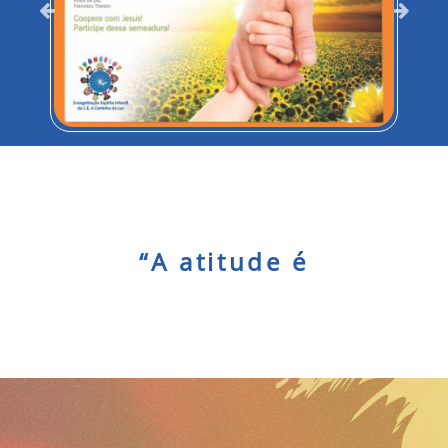
Ampliar
“
A
a
t
i
t
u
d
e
é
o
r