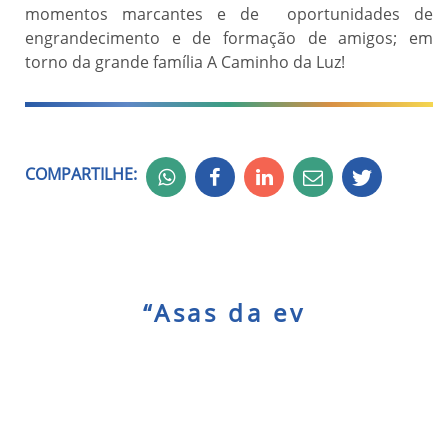
momentos marcantes e de oportunidades de
engrandecimento e de formação de amigos; em
torno da grande família A Caminho da Luz!
COMPARTILHE:
“
A
s
a
s
d
a
e
v
o
l
u