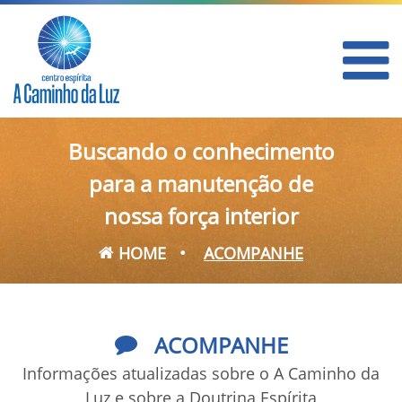
Buscando o conhecimento
para a manutenção de
nossa força interior
HOME
•
ACOMPANHE
ACOMPANHE
Informações atualizadas sobre o A Caminho da
Luz e sobre a Doutrina Espírita