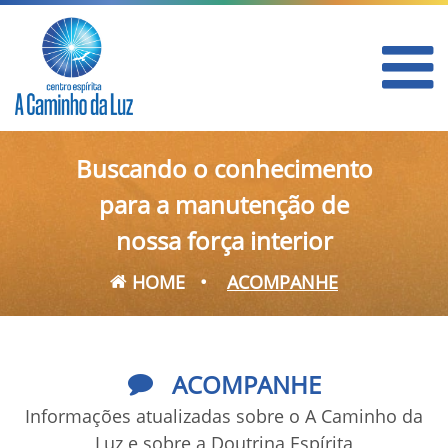
Buscando o conhecimento
para a manutenção de
nossa força interior
HOME
•
ACOMPANHE
ACOMPANHE
Informações atualizadas sobre o A Caminho da
Luz e sobre a Doutrina Espírita