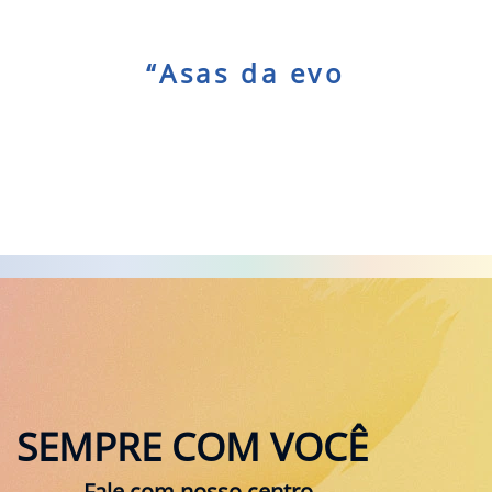
“
A
s
a
s
d
a
e
v
o
l
u
ç
SEMPRE COM VOCÊ
Fale com nosso centro