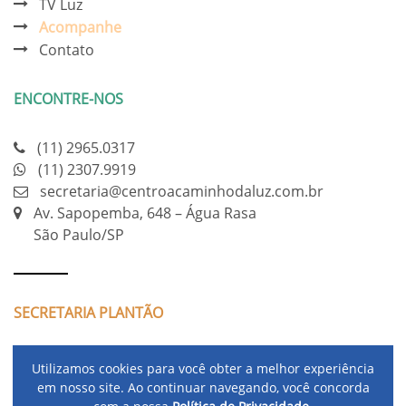
TV Luz
Acompanhe
Contato
ENCONTRE-NOS
(11) 2965.0317
(11) 2307.9919
secretaria@centroacaminhodaluz.com.br
Av. Sapopemba, 648 – Água Rasa
São Paulo/SP
SECRETARIA PLANTÃO
de segunda a sexta feira das 9h às 17h
Utilizamos cookies para você obter a melhor experiência
fechado para almoço das 12h às 13h
em nosso site. Ao continuar navegando, você concorda
e aos sábados das 9h às 14h.