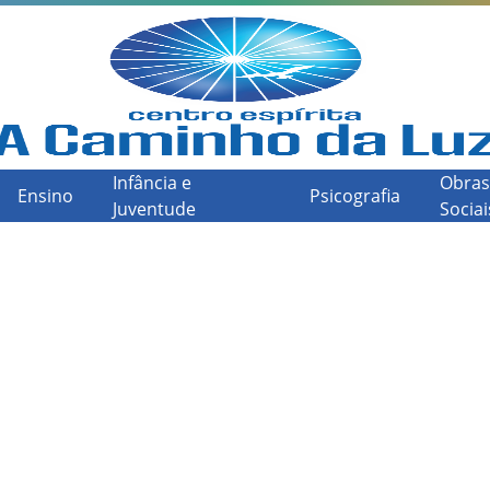
Infância e
Obras
Ensino
Psicografia
Juventude
Sociai